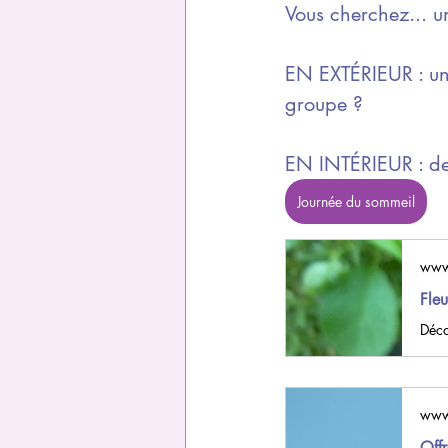
Vous cherchez... un
EN EXTÉRIEUR : u
groupe ? 
EN INTÉRIEUR : de
Journée du sommeil
www
Fleu
www
Off