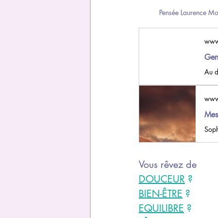
Pensée Laurence Mo
www
Gen
Au d
www
Mes 
Soph
Vous rêvez de 
DOUCEUR
 ?
BIEN-ÊTRE
 ?
EQUILIBRE
 ?