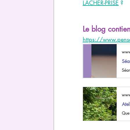
LÂCHER-PRISE
 ?
Le blog contie
https://www.pense
www
Séa
Séan
www
Atel