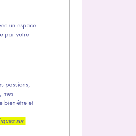
vec un espace 
e par votre 
es passions, 
, mes 
 bien-être et 
iquez sur 