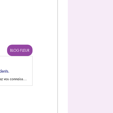
BLOG FLEUR
dents.
Comment expliquer à vos enfants que se brosser les dents est important ? Révisez vos connaissances avec eux !