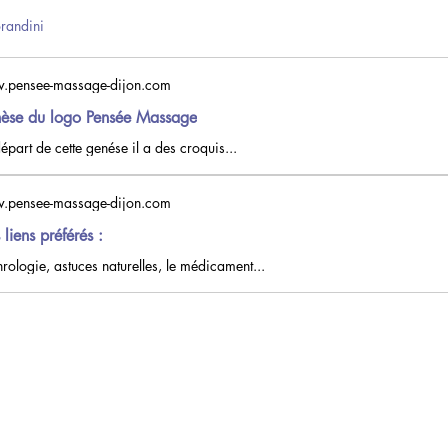
randini
.pensee-massage-dijon.com
èse du logo Pensée Massage
épart de cette genése il a des croquis...
.pensee-massage-dijon.com
liens préférés :
rologie, astuces naturelles, le médicament...