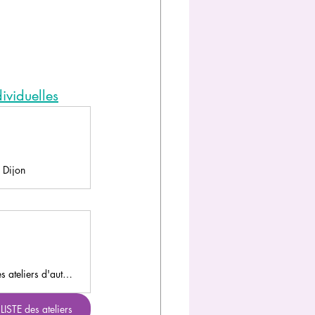
viduelles
 Dijon
Que ce soit dans la nature ou à l'intérieur Laurence Morandini vous propose des ateliers d'automassage, de massage en duo ou en groupe en entreprise ou au salon Pensée Massage à Dijon.
LISTE des ateliers