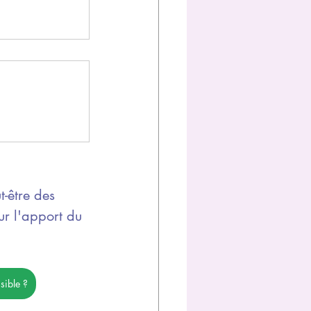
-être des 
sur l'apport du 
sible ?