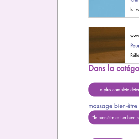
Ici 
www
Pou
Réfl
Dans la catégo
La plus complète déte
massage bien-être 
"le bien-être est un bien n