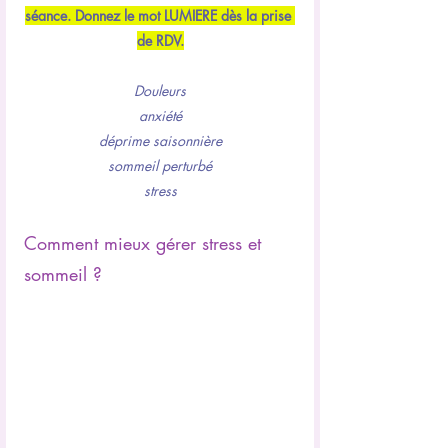
séance. Donnez le mot LUMIERE dès la prise 
de RDV.
Douleurs
anxiété
déprime saisonnière
sommeil perturbé
stress
Comment mieux gérer stress et 
sommeil ?