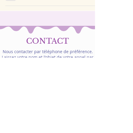
CONTACT
Nous contacter par téléphone de préférence.
Laissez votre nom et l'objet de votre appel par
SMS ou sur le répondeur
Laurence Morandini
Entrepreneur
e
Individuelle
Siret
844684530 00026