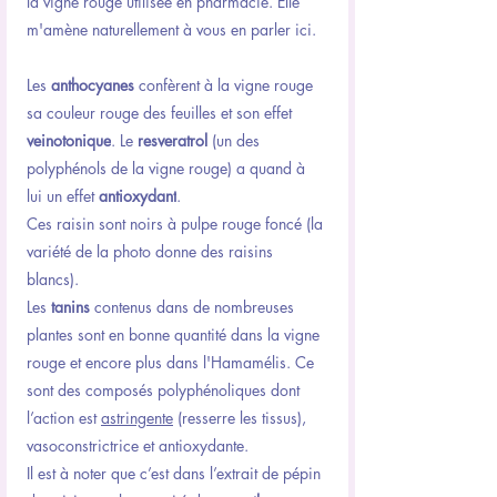
la vigne rouge utilisée en pharmacie. Elle 
m'amène naturellement à vous en parler ici.
Les 
anthocyanes 
confèrent à la vigne rouge 
sa couleur rouge des feuilles et son effet 
veinotonique
. Le 
resveratrol 
(un des 
polyphénols de la vigne rouge) a quand à 
lui un effet 
antioxydant
.
Ces raisin sont noirs à pulpe rouge foncé (la 
variété de la photo donne des raisins 
blancs).
Les 
tanins 
contenus dans de nombreuses 
plantes sont en bonne quantité dans la vigne 
rouge et encore plus dans l'Hamamélis. Ce 
sont des composés polyphénoliques dont 
l’action est 
astringente
 (resserre les tissus), 
vasoconstrictrice et antioxydante.
Il est à noter que c’est dans l’extrait de pépin 