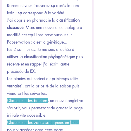
Rarement vous trouverez 
sp
 après le nom 
latin : 
sp
 correspond à la variété.
J'ai appris en pharmacie la 
classification 
classique
. Mais une nouvelle technologie a 
modifié cet équilibre basé surtout sur 
l'observation : c'est la génétique...
Les 2 sont justes. Je me suis attachée à 
utiliser la
 classification phylogénétique
 plus 
récente et en rappel j'ai écrit l'autre 
précédée de 
EX.
Les plantes qui sortent au printemps (dite 
vernales
), ont la priorité de la saison puis 
viendront les suivantes.
Cliquez sur les boutons
, un nouvel onglet va 
s'ouvrir, vous permettant de garder la page 
initiale vite accessible.
Cliquez sur les zones soulignées en 
bleu 
pour y accéder dans cette page.