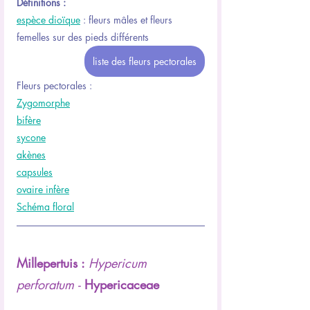
Définitions :
espèce dioïque
 : fleurs mâles et fleurs 
femelles sur des pieds différents 
liste des fleurs pectorales
Fleurs pectorales : 
Zygomorphe
bifère
sycone
akènes
capsules
ovaire infère
Schéma floral
Millepertuis : 
Hypericum 
perforatum -
Hypericaceae