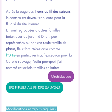
Après la page des 
Fleurs au fil des saisons
le contenu est devenu trop lourd pour la 
fluidité du site internet.
Ici sont regroupées d'autres familles 
botaniques du jardin à Dijon, peu 
représentées ou par 
une seule famille de 
plante,
 fleur fort intéressante comme 
l'Ortie
en particulier (sauf exception pour la 
Carotte sauvage). Voila pourquoi j'ai 
nommé cet article familles solitaires.
Orchidaceae
LES FLEURS AU FIL DES SAISONS
Modifications et rajouts réguliers.