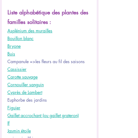
Liste alphabétique des plantes des 
familles solitaires :
Asplénium des murailles
Bouillon blanc
Bryone
Buis
Campanule =>les fleurs au fil des saisons
Cassissier
Carotte sauvage
Cornouiller sanguin
Cyprès de Lambert
Euphorbe des jardins
Figuier
Gaillet accrochant (ou gaillet grateron)
If
Jasmin étoile