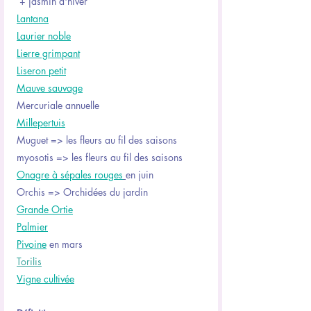
 + jasmin d'hiver
Lantana
Laurier noble
Lierre grimpant
Liseron petit
Mauve sauvage
Mercuriale annuelle
Millepertuis
Muguet => les fleurs au fil des saisons
myosotis => les fleurs au fil des saisons
Onagre à sépales rouges
en juin
Orchis => Orchidées du jardin
Grande Ortie
Palmier
Pivoine
 en mars
Torilis
Vigne cultivée