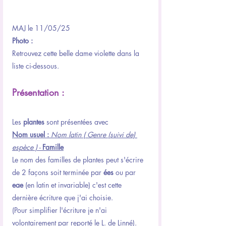
MAJ le 11/05/25
Photo : 
Retrouvez cette belle dame violette dans la 
liste ci-dessous.
Présentation :
Les 
plantes 
sont présentées avec
Nom usuel : 
Nom latin ( Genre (suivi de) 
espèce ) -
Famille
Le nom des familles de plantes peut s'écrire 
de 2 façons soit terminée par 
ées
 ou par 
eae 
(en latin et invariable) c'est cette 
dernière écriture que j'ai choisie.
(Pour simplifier l'écriture je n'ai 
volontairement par reporté le L. de Linné).