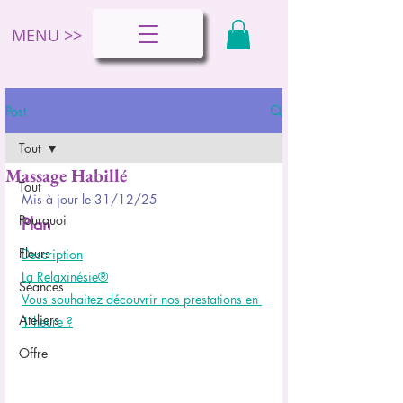
MENU >>
Post
Tout
Massage Habillé
Tout
Mis à jour le 31/12/25
Pourquoi
Plan
Fleurs
Description
La Relaxinésie®
Séances
Vous souhaitez découvrir nos prestations en 
Ateliers
1 heure ?
Offre