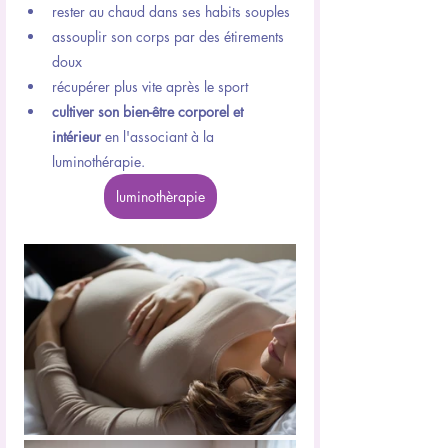
rester au chaud dans ses habits souples
assouplir son corps par des étirements 
doux
récupérer plus vite après le sport
cultiver son bien-être corporel et 
intérieur
 en l'associant à la 
luminothérapie.
luminothèrapie