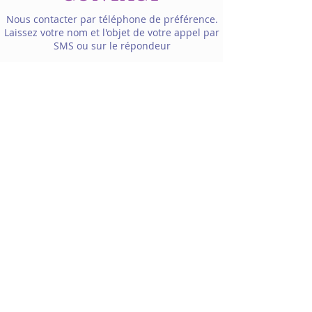
Nous contacter par téléphone de préférence.
Laissez votre nom et l'objet de votre appel par
SMS ou sur le répondeur
Laurence Morandini
Entrepreneur
e
Individuelle
Siret
844684530 00026
contact@penseemassage.com