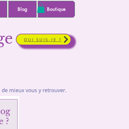
Blog
Boutique
ge
QUI SUIS-JE ?
de mieux vous y retrouver.
log
e ?