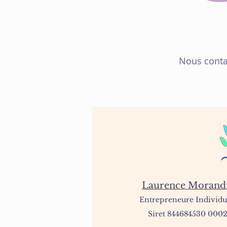
Nous contac
Laurence Morand
Entrepreneur
e
Individu
Siret 844684530 000