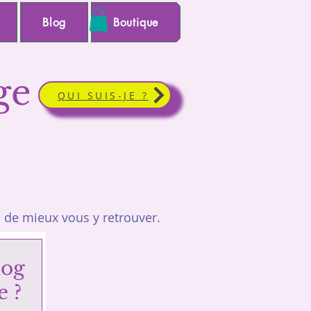
Blog
Boutique
ge
QUI SUIS-JE ?
de mieux vous y retrouver.
log
e ?